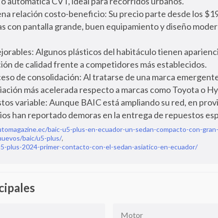
o automática CVT, ideal para recorridos urbanos.
na relación costo-beneficio: Su precio parte desde los $19
s con pantalla grande, buen equipamiento y diseño mode
jorables: Algunos plásticos del habitáculo tienen apariencia
ión de calidad frente a competidores más establecidos.
ceso de consolidación: Al tratarse de una marca emergente
iación más acelerada respecto a marcas como Toyota o Hy
tos variable: Aunque BAIC está ampliando su red, en provi
ios han reportado demoras en la entrega de repuestos esp
utomagazine.ec/baic-u5-plus-en-ecuador-un-sedan-compacto-con-gran
nuevos/baic/u5-plus/
,
-plus-2024-primer-contacto-con-el-sedan-asiatico-en-ecuador/
cipales
Motor