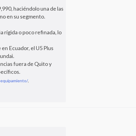
,990, haciéndolo una de las
rno en su segmento.
 rígida o poco refinada, lo
 en Ecuador, el U5 Plus
undai.
ncias fuera de Quito y
ecíficos.
-equipamiento/
,