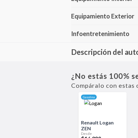
Equipamiento Exterior
Infoentretenimiento
Descripción del aut
El BAIC U5 Plus es un sedán co
precio. Pensado para la conducci
¿No estás 100% s
Compáralo con estas 
Gasolina
Renault
Logan
ZEN
Desde