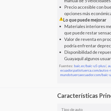
manual de 5 velocidades 
Precio accesible con bue
opciones más económica
Lo que puede mejorar
Materiales interiores me
que puede restar sensac
Valor de reventa en pro
podría enfrentar deprec
Disponibilidad de repues
Guayaquil algunos usuar
Fuentes:
baic.ec/baic-u5-plus/
,
a
ecuador.patiotuerca.com/autos-
mundotuercaecuador.com/baic-u5
Características Prin
Tipo de auto