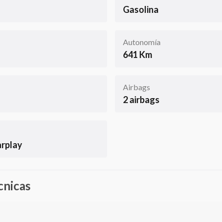
Gasolina
Autonomía
641 Km
Airbags
2 airbags
arplay
cnicas