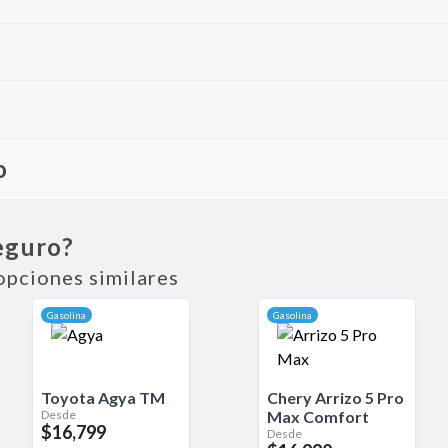
o
mpacto que destaca por su diseño moderno, equipamiento completo
ón urbana y el día a día, este modelo combina eficiencia, confort 
eguro?
opciones similares
Gasolina
Gasolina
Toyota
Agya
TM
Chery
Arrizo 5 Pro
Desde
Max
Comfort
$16,799
Desde