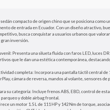
 sedán compacto de origen chino que se posiciona como u
ento de entrada en Ecuador. Con un diseño atractivo, bue
petitivo, busca conquistar a usuarios urbanos que valoran 
a gran inversión.
venil: Presenta una silueta fluida con faros LED, luces DRL
rtivos que le dan una estética contemporánea, destacando
ctividad completa: Incorpora una pantalla táctil central de
rPlay, cámara de reversa, mandos al volante, sensores de 
ra su categoría: Incluye frenos ABS, EBD, control de estab
parqueo y doble airbag frontal.
frece un motor 1.5 L de 111 HP y 142 Nm de torque, asocia