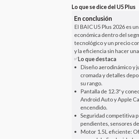
Lo que se dice del
U5 Plus
En conclusión
El BAIC U5 Plus 2026 es un
económica dentro del segm
tecnológico y un precio com
y la eficiencia sin hacer un
Lo que destaca
✅
Diseño aerodinámico y ju
cromada y detalles depo
su rango.
Pantalla de 12.3″ y cone
Android Auto y Apple Ca
encendido.
Seguridad competitiva pa
pendientes, sensores de 
Motor 1.5L eficiente: O