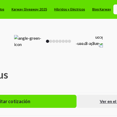
tos
Karway Giveaway 2025
Híbridos y Eléctricos
Blog Karway
us
itar cotización
Ver en e