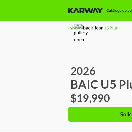
Catálogo de au
Inicio
U5 Plus
2026
BAIC U5 Pl
$19,990
Solic