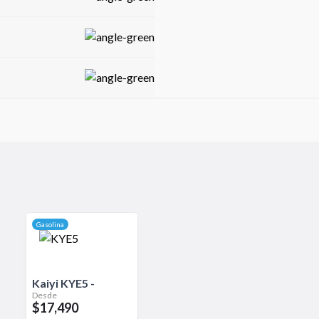
 y excelente relación calidad-
y tecnología.
Gasolina
Kaiyi
KYE5
-
Desde
$17,490