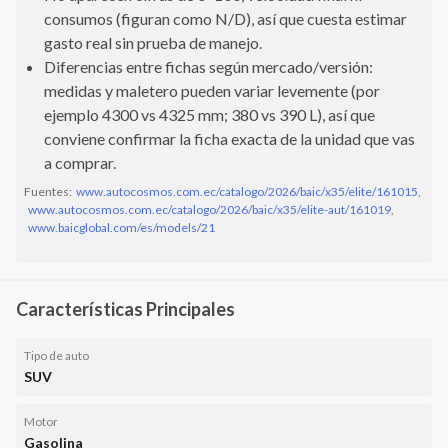
consumos (figuran como N/D), así que cuesta estimar
gasto real sin prueba de manejo.
Diferencias entre fichas según mercado/versión:
medidas y maletero pueden variar levemente (por
ejemplo 4300 vs 4325 mm; 380 vs 390 L), así que
conviene confirmar la ficha exacta de la unidad que vas
a comprar.
Fuentes:
www.autocosmos.com.ec/catalogo/2026/baic/x35/elite/161015
,
www.autocosmos.com.ec/catalogo/2026/baic/x35/elite-aut/161019
,
www.baicglobal.com/es/models/21
Características Principales
Tipo de auto
SUV
Motor
Gasolina