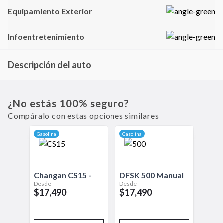
Equipamiento Exterior
Infoentretenimiento
Descripción del auto
El BAIC X35 es un SUV Compacto que combina elegancia y funcionalidad, ideal
para quienes buscan un vehículo versátil y moderno. Este modelo de la
reconocida marca BAIC destaca por su avanzada tecnología, incluyendo una
¿No estás 100% seguro?
pantalla táctil de 8 pulgadas y conectividad Bluetooth, que facilitan la
Compáralo con estas opciones similares
experiencia de conducción.
Gasolina
Gasolina
Changan
CS15
-
DFSK
500
Manual
Desde
Desde
$17,490
$17,490