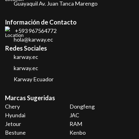
Guayaquil Av. Juan Tanca Marengo
Información de Contacto
+593 967564772
hola@karway.ec
Redes Sociales
karway.ec
karway.ec
Karway Ecuador
Marcas Sugeridas
Chery
Dongfeng
Hyundai
JAC
Jetour
RAM
Bestune
Kenbo