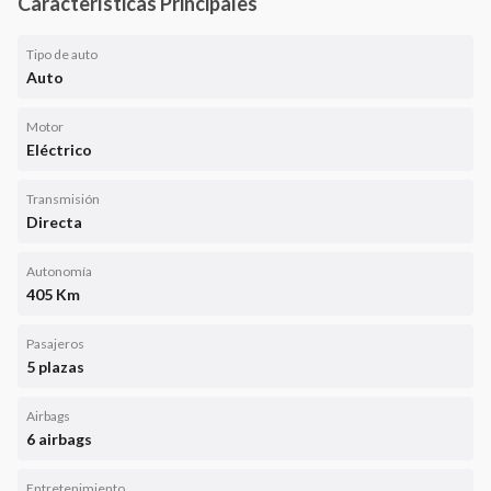
Características Principales
Tipo de auto
Auto
Motor
Eléctrico
Transmisión
Directa
Autonomía
405 Km
Pasajeros
5 plazas
Airbags
6 airbags
Entretenimiento