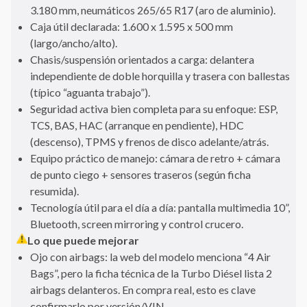
3.180 mm, neumáticos 265/65 R17 (aro de aluminio).
Caja útil declarada: 1.600 x 1.595 x 500 mm
(largo/ancho/alto).
Chasis/suspensión orientados a carga: delantera
independiente de doble horquilla y trasera con ballestas
(típico “aguanta trabajo”).
Seguridad activa bien completa para su enfoque: ESP,
TCS, BAS, HAC (arranque en pendiente), HDC
(descenso), TPMS y frenos de disco adelante/atrás.
Equipo práctico de manejo: cámara de retro + cámara
de punto ciego + sensores traseros (según ficha
resumida).
Tecnología útil para el día a día: pantalla multimedia 10”,
Bluetooth, screen mirroring y control crucero.
Lo que puede mejorar
Ojo con airbags: la web del modelo menciona “4 Air
Bags”, pero la ficha técnica de la Turbo Diésel lista 2
airbags delanteros. En compra real, esto es clave
confirmarlo por versión/VIN.