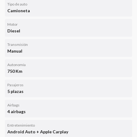
Tipo de auto
Camioneta
Motor
Diesel
Transmisión
Manual
Autonomía
750 Km
Pasajeros
5 plazas
Airbags
4 airbags
Entretenimiento
Android Auto + Apple Carplay