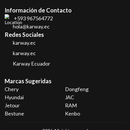
Información de Contacto
+593 967564772
hola@karway.ec
Redes Sociales
karway.ec
karway.ec
Karway Ecuador
Marcas Sugeridas
Chery
Dongfeng
Hyundai
JAC
Jetour
RAM
Bestune
Kenbo