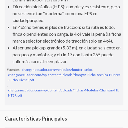
Dirección hidráulica (HPS): cumple y es resistente, pero
no se siente tan “moderna” como una EPS en
ciudad/parqueo.
En 4x2 no tienes el plus de tracción: si tu ruta es lodo,
finca o pendientes con carga, la 4x4 vale la pena (la ficha
marca selector electrónico de tracción solo en 4x4).
Al ser una pickup grande (5,33 m), en ciudad se siente en
parqueo y maniobra; y el rin 17 con llanta 265 puede
salir más caro al reemplazar.
Fuentes:
changanecuador.com/vehiculos/hunter-turbo
,
changanecuador.com/wp-content/uploads/changan-Ficha-tecnica-Hunter
-Turbo-Diesel.pdf
,
changanecuador.com/wp-content/uploads/Fichas-Modelos-Changan-HU
NTER.pdf
Características Principales