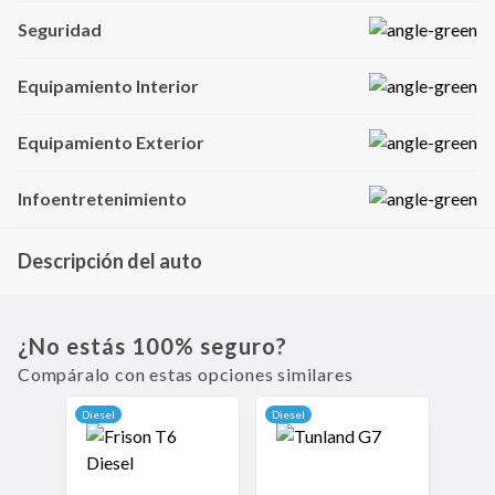
Seguridad
Equipamiento Interior
Equipamiento Exterior
Infoentretenimiento
Descripción del auto
La Changan Hunter es una camioneta mediana que destaca por su robustez y
versatilidad. Equipada con tecnología avanzada, ofrece un sistema de
infoentretenimiento intuitivo y conectividad Bluetooth, garantizando una
¿No estás 100% seguro?
experiencia de conducción moderna y cómoda.
Compáralo con estas opciones similares
Diesel
Diesel