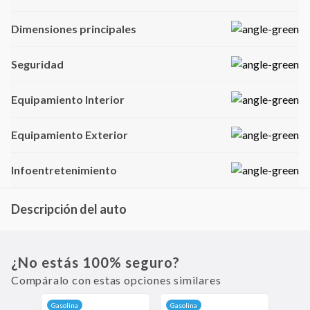
Dimensiones principales
Seguridad
Equipamiento Interior
Equipamiento Exterior
Infoentretenimiento
Descripción del auto
El Chevrolet Onix Sedán es un auto mediano que destaca por su combinación
de tecnología avanzada y seguridad integral. Equipado con un motor eficiente
y un diseño aerodinámico, este modelo ofrece una experiencia de
¿No estás 100% seguro?
conducción suave y económica.
Compáralo con estas opciones similares
Gasolina
Gasolina