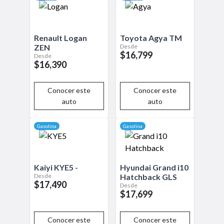
Renault
Logan
Toyota
Agya
TM
Desde
ZEN
$16,799
Desde
$16,390
Conocer este
Conocer este
auto
auto
Gasolina
Gasolina
Kaiyi
KYE5
-
Hyundai
Grand i10
Desde
Hatchback
GLS
$17,490
Desde
$17,699
Conocer este
Conocer este