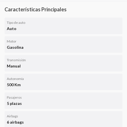
Características Principales
Tipo de auto
Auto
Motor
Gasolina
Transmisión
Manual
Autonomía
500 Km
Pasajeros
5 plazas
Airbags
6 airbags