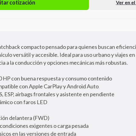
itar cotización
Ver en e
atchback compacto pensado para quienes buscan eficiencia
ículo versátil y accesible. Ideal para uso urbano y viajes e
cia a la conducción y opciones mecánicas más robustas.
0 HP con buena respuesta y consumo contenido
ompatible con Apple CarPlay y Android Auto
 ESP, airbags frontales y asistente en pendiente
ámico con faros LED
cción delantera (FWD)
a condiciones exigentes o carga pesada
sicos en las versiones de entrada