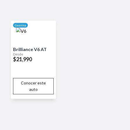
idad, el Citroën C4 está
n segura en todo momento. Sus
 eficiente asegura un
Gasolina
Brilliance
V6
AT
Desde
$21,990
Conocer este
auto