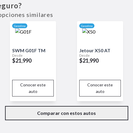
eguro?
acilita la integración de dispositivos móviles. En términos de segur
 frenos ABS y control de estabilidad, garantizando una conducció
opciones similares
spacio interior ofrecen un confort superior, mientras que su motor
o.
Gasolina
Gasolina
SWM
G01F
TM
Jetour
X50
AT
Desde
Desde
$21,990
$21,990
Conocer este
Conocer este
auto
auto
Comparar con estos autos