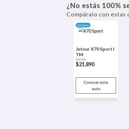
¿No estás 100% s
CarPlay y Android Auto, lo que f
equipado con múltiples airbags,
Compáralo con estas 
asientos ergonómicos y amplio e
rendimiento óptimo y económic
Gasolina
Jetour
X70 Sport
I
TM
Desde
$21,890
Conocer este
auto