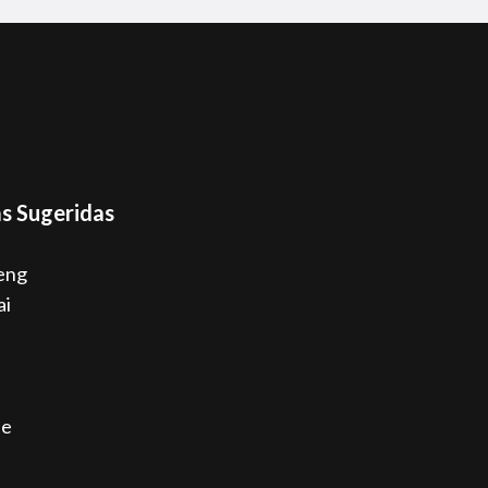
s Sugeridas
eng
ai
ne