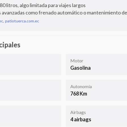
 litros, algo limitada para viajes largos
s avanzadas como frenado automático o mantenimiento de 
ec
,
patiotuerca.com.ec
cipales
Motor
Gasolina
Autonomía
768 Km
Airbags
4 airbags