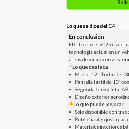
Solic
Lo que se dice del
C4
En conclusión
El Citroën C4 2025 es un h
tecnología actual en un veh
áreas de mejora en asisten
Lo que destaca
✅
Motor 1.2L Turbo de 13
Pantalla táctil de 10" c
Seguridad completa: ABS,
Diseño exterior aerodin
Lo que puede mejorar
Solo disponible con tra
Potencia algo justa par
Materiales interiores bá