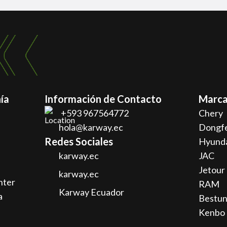
ía
Información de Contacto
Marca
+593 967564772
Chery
hola@karway.ec
Dongf
Redes Sociales
Hyund
karway.ec
JAC
Jetour
karway.ec
nter
RAM
Karway Ecuador
a
Bestu
Kenbo