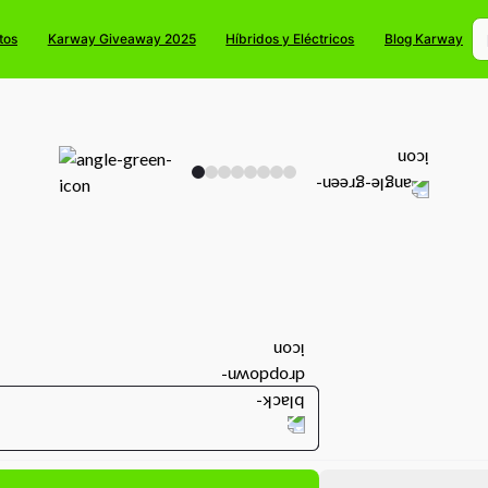
tos
Karway Giveaway 2025
Híbridos y Eléctricos
Blog Karway