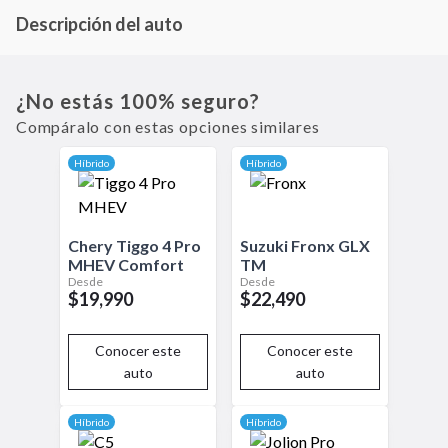
Descripción del auto
El Dongfeng Mage es un SUV de tamaño mediano con un enfoque en la
eficiencia y versatilidad. Con un motor que proporciona un buen rendimiento
tanto en carretera como fuera de ella, el Mage es ideal para quienes buscan
¿No estás 100% seguro?
una opción práctica y accesible. Su diseño moderno, acompañado de
Compáralo con estas opciones similares
tecnología básica de conectividad y seguridad,
Híbrido
Híbrido
Chery
Tiggo 4 Pro
Suzuki
Fronx
GLX
MHEV
Comfort
TM
Desde
Desde
$19,990
$22,490
Conocer este
Conocer este
auto
auto
Híbrido
Híbrido