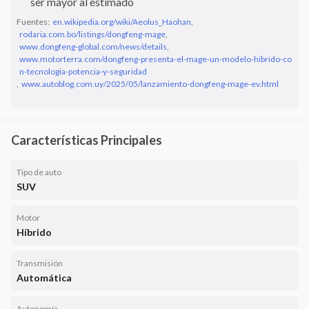
ser mayor al estimado
Fuentes:
en.wikipedia.org/wiki/Aeolus_Haohan
,
rodaria.com.bo/listings/dongfeng-mage
,
www.dongfeng-global.com/news/details
,
www.motorterra.com/dongfeng-presenta-el-mage-un-modelo-hibrido-co
n-tecnologia-potencia-y-seguridad
,
www.autoblog.com.uy/2025/05/lanzamiento-dongfeng-mage-ev.html
Características Principales
Tipo de auto
SUV
Motor
Híbrido
Transmisión
Automática
Autonomía