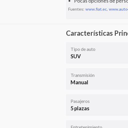
Pocas opciones de perso
Fuentes:
www.fiat.ec
,
www.auto
Características Prin
Tipo de auto
SUV
Transmisión
Manual
Pasajeros
5 plazas
Entretenimiento