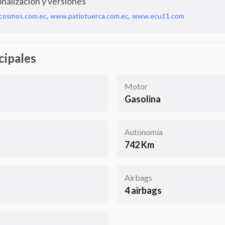
nalización y versiones
cosmos.com.ec
,
www.patiotuerca.com.ec
,
www.ecu11.com
cipales
Motor
Gasolina
Autonomía
742 Km
Airbags
4 airbags