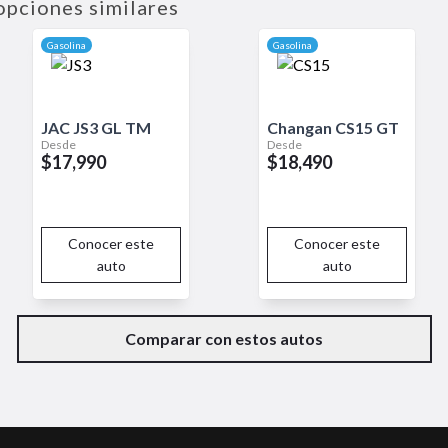
opciones similares
nte, junto con un motor eficiente, hacen del Fiat Pulse una opción a
n SUV compacto.
Gasolina
Gasolina
JAC
JS3
GL TM
Changan
CS15
GT
Desde
Desde
$17,990
$18,490
Conocer este
Conocer este
auto
auto
Comparar con estos autos