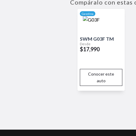
Compáralo con estas 
viaje. Su diseño robusto y elega
comodidad y la seguridad en u
Gasolina
SWM
G03F
TM
Desde
$17,990
Conocer este
auto