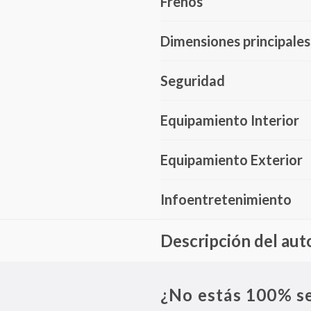
Frenos
Dimensiones principales
Seguridad
Equipamiento Interior
Equipamiento Exterior
Infoentretenimiento
Descripción del aut
El Fiat Pulse es un SUV Compact
Equipado con tecnología avanzad
¿No estás 100% s
CarPlay y Android Auto, asegur
con seis airbags, control de est