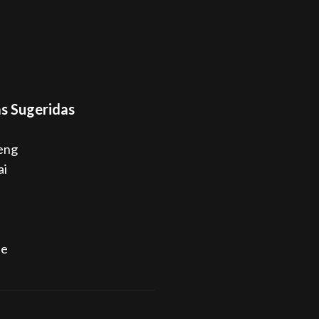
s Sugeridas
eng
ai
ne