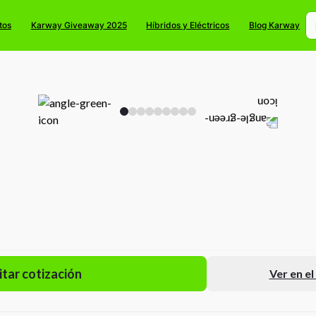
tos
Karway Giveaway 2025
Híbridos y Eléctricos
Blog Karway
itar cotización
Ver en e