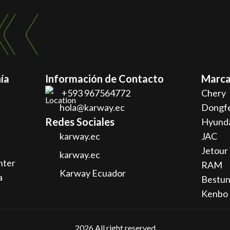
ía
Información de Contacto
Marca
+593 967564772
Chery
hola@karway.ec
Dongf
Redes Sociales
Hyund
karway.ec
JAC
Jetour
karway.ec
nter
RAM
Karway Ecuador
a
Bestu
Kenbo
2026
All right reserved