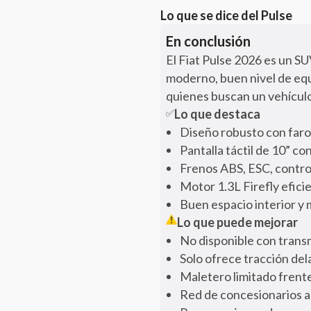
Lo que se dice del
Pulse
En conclusión
El Fiat Pulse 2026 es un S
moderno, buen nivel de equ
quienes buscan un vehículo
Lo que destaca
✅
Diseño robusto con faros
Pantalla táctil de 10” c
Frenos ABS, ESC, control
Motor 1.3L Firefly efic
Buen espacio interior y 
Lo que puede mejorar
No disponible con trans
Solo ofrece tracción de
Maletero limitado frent
Red de concesionarios aú