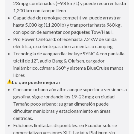
23 mpg combinados (~9.8 km/L) y puede recorrer hasta
1,200 km con tanque lleno .
Capacidad de remolque competitiva: puede arrastrar
hasta 5,080 kg (11,200 lb) y transportar hasta 960 kg,
con opción de aumentar con paquetes Tow/Haul .
Pro Power OnBoard: ofrece hasta 7.2 kW de salida
eléctrica, excelente para herramientas o camping
Tecnología de vanguardia: incluye SYNC 4 con pantalla
táctil de 12″, audio Bang & Olufsen, cargador
inalámbrico, cámara 360° y sistema BlueCruise manos
libres
Lo que puede mejorar
Consumo urbano aún alto: aunque superior a versiones a
gasolina, sigue rondando los 19–23 mpg en ciudad
Tamaño poco urbano: su gran dimensión puede
dificultar maniobras y estacionamiento en áreas
céntricas.
Ediciones limitadas disponibles: en Ecuador solo se
comercializan versiones XLT, Lariat y Platinum, sin