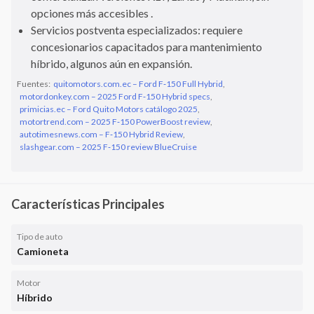
opciones más accesibles .
Servicios postventa especializados: requiere
concesionarios capacitados para mantenimiento
híbrido, algunos aún en expansión.
Fuentes:
quitomotors.com.ec – Ford F‑150 Full Hybrid
,
motordonkey.com – 2025 Ford F‑150 Hybrid specs
,
primicias.ec – Ford Quito Motors catálogo 2025
,
motortrend.com – 2025 F‑150 PowerBoost review
,
autotimesnews.com – F‑150 Hybrid Review
,
slashgear.com – 2025 F‑150 review BlueCruise
Características Principales
Tipo de auto
Camioneta
Motor
Híbrido