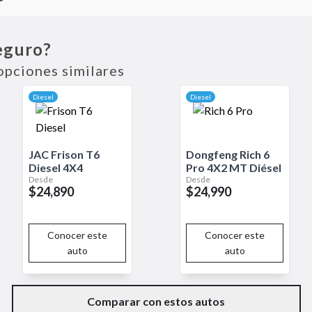
oneta mediana que combina robustez y tecnología avanzada para 
eño imponente y funcional, esta camioneta está equipada con un mot
eguro?
uras fuera de la carretera. La Tunland G7 incorpora tecnología de 
intuitivo y conectividad Bluetooth, que garantizan comodidad y en
opciones similares
on frenos ABS, control de estabilidad y múltiples airbags, proporc
ntes. Ideal para quienes buscan una camioneta versátil y confiable
Diesel
Diesel
JAC
Frison T6
Dongfeng
Rich 6
Diesel
4X4
Pro
4X2 MT Diésel
Desde
Desde
$24,890
$24,990
Conocer este
Conocer este
auto
auto
Comparar con estos autos