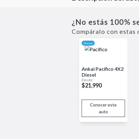
La BAIC Tunland G7 es una cami
conducción superior. Con un dis
¿No estás 100% s
para trabajos exigentes y avent
sistema de infoentretenimiento 
Compáralo con estas 
términos de seguridad, cuenta c
protección para todos los ocupa
Diesel
Ankai
Pacifico
4X2
Diesel
Desde
$21,990
Conocer este
auto