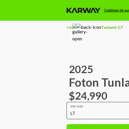
Catálogo de au
Inicio
Tunland G7
2025
Foton Tunl
$24,990
Versión
LT