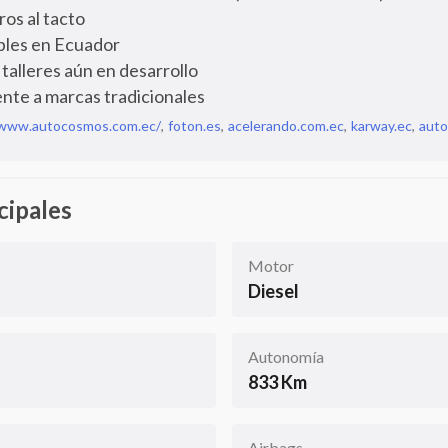
ros al tacto
bles en Ecuador
talleres aún en desarrollo
ente a marcas tradicionales
www.autocosmos.com.ec/
,
foton.es
,
acelerando.com.ec
,
karway.ec
,
auto
cipales
Motor
Diesel
Autonomía
833 Km
Airbags