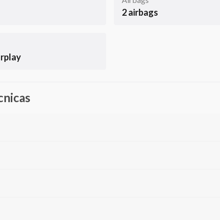
2 airbags
rplay
cnicas