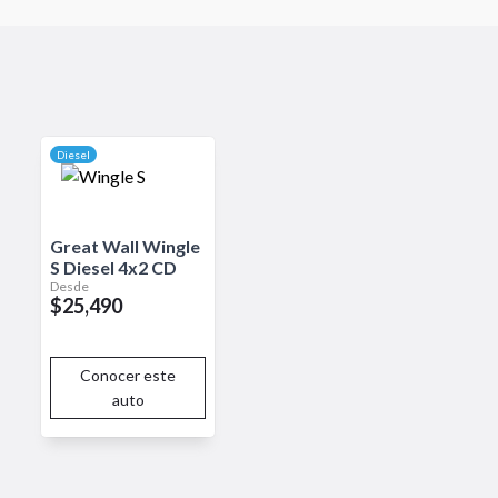
ofrecer una experiencia de
or potente y eficiente, ideal
última generación, incluyendo un
tretenimiento en cada viaje. En
ionando tranquilidad y
.
Diesel
Great Wall
Wingle
S
Diesel 4x2 CD
Desde
$25,490
Conocer este
auto