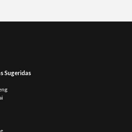
s Sugeridas
eng
ai
ne