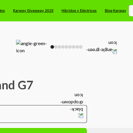
tos
Karway Giveaway 2025
Híbridos y Eléctricos
Blog Karway
and G7