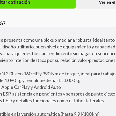
itar cotización
Ver en e
 G7
e presenta como una pickup mediana robusta, ideal tanto 
Su diseño utilitario, buen nivel de equipamiento y capacidad
va para quienes buscan rendimiento sin pagar un sobrepre
iento interior, destaca por su relación valor-prestaciones
 2.0L con 160 HP y 390 Nm de torque, ideal para trabajo
de 1.090 kg y remolque de hasta 3.000 kg
on Apple CarPlay y Android Auto
n ESP, asistencia en pendientes y sensores de punto ciego
 LED y detalles funcionales como estribos laterales
ble en la versión automática (hasta 9.9 l/100 km)