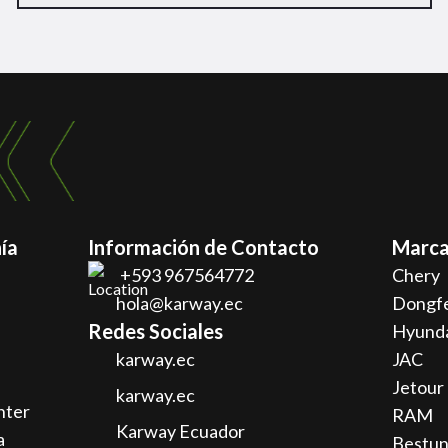
ía
Información de Contacto
Marca
+593 967564772
Chery
hola@karway.ec
Dongf
Redes Sociales
Hyund
karway.ec
JAC
Jetour
karway.ec
nter
RAM
Karway Ecuador
a
Bestu