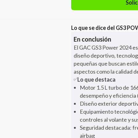
Solic
Lo que se dice del
GS3 PO
En conclusión
El GAC GS3 Power 2024 es
diseño deportivo, tecnologí
pequeñas que buscan estilo
aspectos como la calidad de
Lo que destaca
✅
Motor 1.5 L turbo de 16
desempeño y eficiencia 
Diseño exterior deportiv
Equipamiento tecnológic
controles al volante y 
Seguridad destacada: fr
airbag