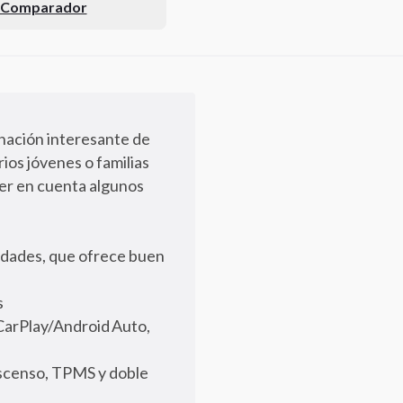
l Comparador
ación interesante de
ios jóvenes o familias
er en cuenta algunos
idades, que ofrece buen
s
 CarPlay/Android Auto,
escenso, TPMS y doble