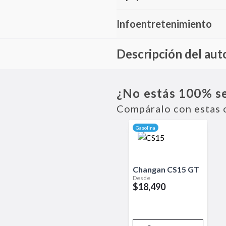
Infoentretenimiento
Descripción del aut
El GAC GS3 Power es una versió
transmisión automática y un sis
¿No estás 100% s
está bien equipado, con tecnolo
con más rendimiento y una estét
Compáralo con estas 
Gasolina
Changan
CS15
GT
Desde
$18,490