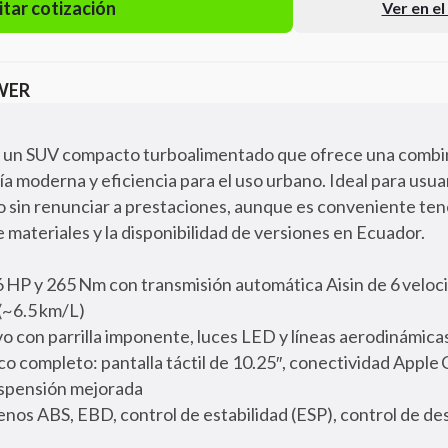
itar cotización
Ver en e
WER
 un SUV compacto turboalimentado que ofrece una combin
a moderna y eficiencia para el uso urbano. Ideal para usuar
 sin renunciar a prestaciones, aunque es conveniente ten
 materiales y la disponibilidad de versiones en Ecuador.
6 HP y 265 Nm con transmisión automática Aisin de 6 veloc
(~6.5 km/L)
o con parrilla imponente, luces LED y líneas aerodinámica
o completo: pantalla táctil de 10.25″, conectividad Apple
suspensión mejorada
enos ABS, EBD, control de estabilidad (ESP), control de d