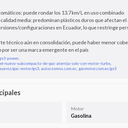
omáticos: puede rondar los 13.7 km/L en uso combinado
e calidad media: predominan plásticos duros que afectan 
rsiones/configuraciones en Ecuador, lo que restringe pers
te técnico aún en consolidación, puede haber menor cobe
o por ser una marca emergente en el país
gs3-power
,
l-nuevo-subcompacto-de-gac-aterriza-solo-con-motor-turbo
,
-nuevos/gac-motor/gs3
,
autocosmos.com.ec
,
gacmotor.com.ec/gs3
cipales
Motor
Gasolina