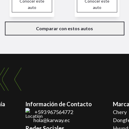
Conocer este
Conocer este
auto
auto
Comparar con estos autos
ía
Información de Contacto
Marca
+593 967564772
Chery
hola@karway.ec
Dongf
Redes Sociales
Hyund