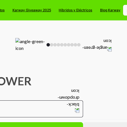
tos
Karway Giveaway 2025
Híbridos y Eléctricos
Blog Karway
POWER