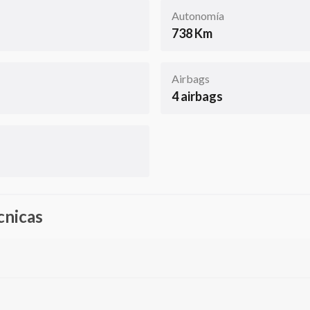
Autonomía
738 Km
Airbags
4 airbags
cnicas