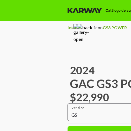
Catálogo de au
Inicio
GS3 POWER
2024
GAC GS3 
$22,990
Versión
GS