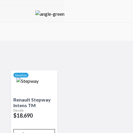
ás dinámico. Equipado con una
il y emocionante. Su interior
uienes buscan un SUV compacto
Gasolina
Renault
Stepway
Intens TM
Desde
$18,690