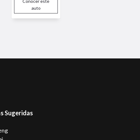
Conocer este
auto
s Sugeridas
eng
ai