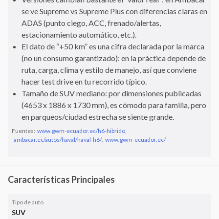
se ve Supreme vs Supreme Plus con diferencias claras en
ADAS (punto ciego, ACC, frenado/alertas,
estacionamiento automático, etc.).
El dato de “+50 km” es una cifra declarada por la marca
(no un consumo garantizado): en la práctica depende de
ruta, carga, clima y estilo de manejo, así que conviene
hacer test drive en tu recorrido típico.
Tamaño de SUV mediano: por dimensiones publicadas
(4653 x 1886 x 1730 mm), es cómodo para familia, pero
en parqueos/ciudad estrecha se siente grande.
Fuentes:
www.gwm-ecuador.ec/h6-hibrido
,
ambacar.ec/autos/haval/haval-h6/
,
www.gwm-ecuador.ec/
Características Principales
Tipo de auto
SUV