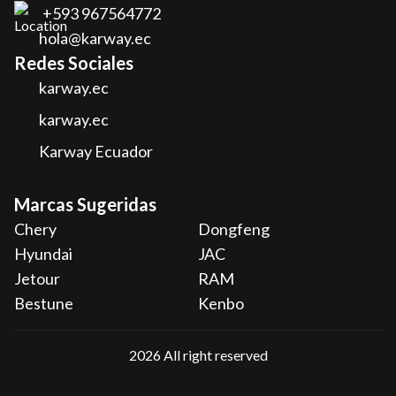
+593 967564772
hola@karway.ec
Redes Sociales
karway.ec
karway.ec
Karway Ecuador
Marcas Sugeridas
Chery
Dongfeng
Hyundai
JAC
Jetour
RAM
Bestune
Kenbo
2026
All right reserved