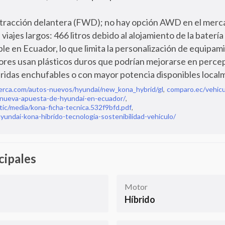
n tracción delantera (FWD); no hay opción AWD en el merc
viajes largos: 466 litros debido al alojamiento de la batería 
ble en Ecuador, lo que limita la personalización de equipam
ores usan plásticos duros que podrían mejorarse en percep
bridas enchufables o con mayor potencia disponibles local
uerca.com/autos-nuevos/hyundai/new_kona_hybrid/gl
,
comparo.ec/vehicu
a-nueva-apuesta-de-hyundai-en-ecuador/
,
ic/media/kona-ficha-tecnica.532f9bfd.pdf
,
yundai-kona-hibrido-tecnologia-sostenibilidad-vehiculo/
cipales
Motor
Híbrido