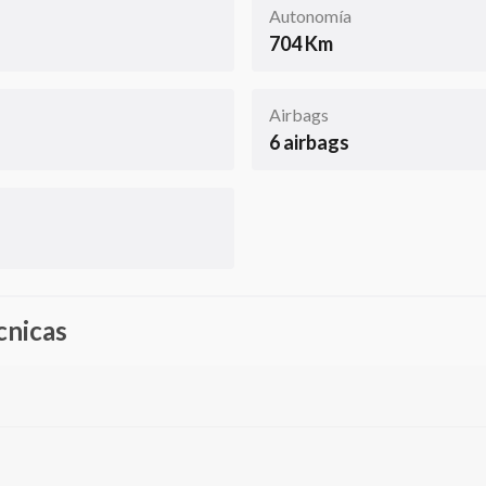
Autonomía
704 Km
Airbags
6 airbags
cnicas