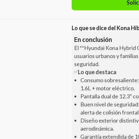
Solic
Lo que se dice del
Kona Híb
En conclusión
El **Hyundai Kona Hybrid G
usuarios urbanos y familias
seguridad.
Lo que destaca
✅
Consumo sobresaliente: l
1.6L + motor eléctrico.
Pantalla dual de 12.3” c
Buen nivel de seguridad:
alerta de colisión fronta
Diseño exterior distinti
aerodinámica.
Garantía extendida de 10