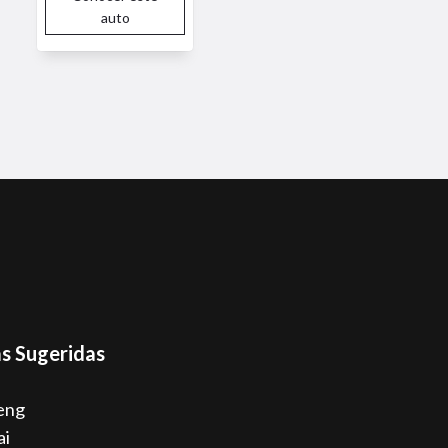
auto
s Sugeridas
eng
ai