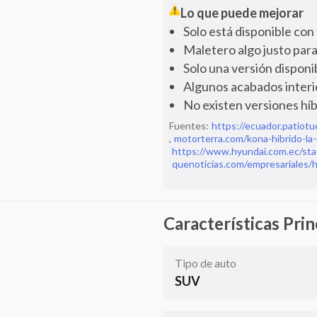
Lo que puede mejorar
Solo está disponible co
Maletero algo justo para 
Solo una versión disponi
Algunos acabados interi
No existen versiones hí
Fuentes:
https://ecuador.patiot
,
motorterra.com/kona-hibrido-l
https://www.hyundai.com.ec/stat
quenoticias.com/empresariales/h
Características Prin
Tipo de auto
SUV