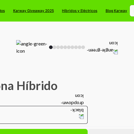
tos
Karway Giveaway 2025
Híbridos y Eléctricos
Blog Karway
na Híbrido