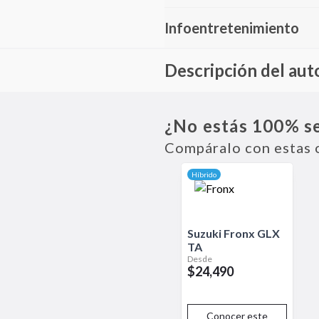
Infoentretenimiento
Descripción del aut
El Kona Híbrido es la opción ec
consumo sin perder dinamismo. 
¿No estás 100% s
moderno y la tecnología del mod
Compáralo con estas 
Híbrido
Suzuki
Fronx
GLX
TA
Desde
$24,490
Conocer este