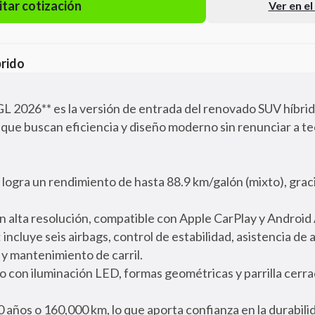
itar cotización
Ver en e
rido
L 2026** es la versión de entrada del renovado SUV híbrid
 que buscan eficiencia y diseño moderno sin renunciar a te
ogra un rendimiento de hasta 88.9 km/galón (mixto), graci
on alta resolución, compatible con Apple CarPlay y Android
 incluye seis airbags, control de estabilidad, asistencia d
l y mantenimiento de carril.
vo con iluminación LED, formas geométricas y parrilla cerra
 años o 160,000 km, lo que aporta confianza en la durabilid