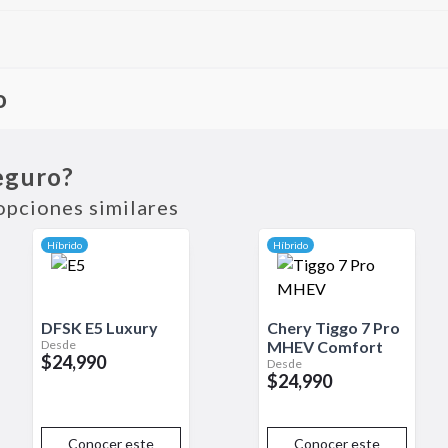
o
oeficiente de la gama Kona. Combina un motor térmico con asistenci
Ideal para quienes desean un SUV urbano con bajo impacto ambien
eguro?
elo eléctrico, pero con mayor autonomía total.
opciones similares
Híbrido
Híbrido
DFSK
E5
Luxury
Chery
Tiggo 7 Pro
Desde
MHEV
Comfort
$24,990
Desde
$24,990
Conocer este
Conocer este