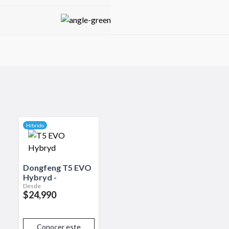
a eléctrica para reducir el
tal. Mantiene el diseño
Híbrido
Dongfeng
T5 EVO
Hybryd
-
Desde
$24,990
Conocer este