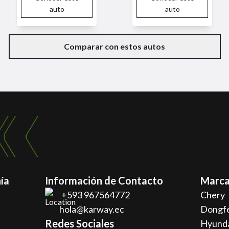
auto
auto
Comparar con estos autos
ía
Información de Contacto
Marca
+593 967564772
Chery
hola@karway.ec
Dongf
Redes Sociales
Hyund