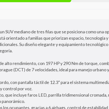
 un SUV mediano de tres filas que se posiciona como una o
á orientado a familias que priorizan espacio, tecnología y 
icionales. Su diseño elegante y equipamiento tecnológico
egoría.
e alto rendimiento, con 197 HP y 290 Nm de torque, com
rague (DCT) de 7 velocidades, ideal para manejo urbano 
rdo, con pantalla táctil de 12.3” para el sistema multimed
 y control por voz.
o, que incluye faros LED, parrilla tridimensional cromada, r
ho panorámico.
 los ocupantes, gracias a 6 airbags, control de estabilidad