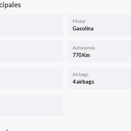
cipales
Motor
Gasolina
Autonomía
770 Km
Airbags
4 airbags