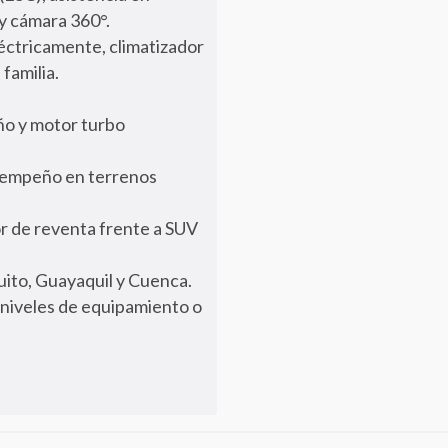
y cámara 360°.
léctricamente, climatizador
familia.
ño y motor turbo
esempeño en terrenos
r de reventa frente a SUV
uito, Guayaquil y Cuenca.
s niveles de equipamiento o