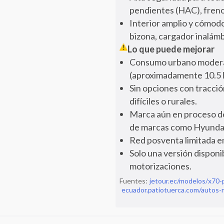
pendientes (HAC), freno
Interior amplio y cómodo
bizona, cargador inalámbr
Lo que puede mejorar
Consumo urbano moderada
(aproximadamente 10.5 l
Sin opciones con tracci
difíciles o rurales.
Marca aún en proceso de
de marcas como Hyundai
Red posventa limitada e
Solo una versión disponi
motorizaciones.
Fuentes:
jetour.ec/modelos/x70-
ecuador.patiotuerca.com/autos-