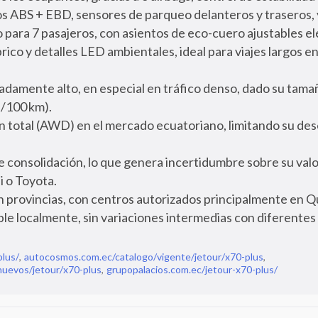
s ABS + EBD, sensores de parqueo delanteros y traseros, 
 para 7 pasajeros, con asientos de eco-cuero ajustables e
ico y detalles LED ambientales, ideal para viajes largos en 
mente alto, en especial en tráfico denso, dado su tama
/100 km).
ón total (AWD) en el mercado ecuatoriano, limitando su d
 consolidación, lo que genera incertidumbre sobre su valo
 o Toyota.
n provincias, con centros autorizados principalmente en Q
ble localmente, sin variaciones intermedias con diferente
plus/
,
autocosmos.com.ec/catalogo/vigente/jetour/x70-plus
,
nuevos/jetour/x70-plus
,
grupopalacios.com.ec/jetour-x70-plus/