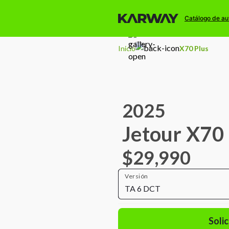
Catálogo de au
Inicio
X70 Plus
2025
Jetour X70 
$29,990
Versión
TA 6 DCT
Solic