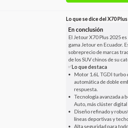
Lo que se dice del
X70 Plus
En conclusión
El Jetour X70 Plus 2025 es
gama Jetour en Ecuador. Est
sobreprecio de marcas trad
de los SUV chinos de su cat
Lo que destaca
✅
Motor 1.6L TGDI turbo d
automática de doble emb
respuesta.
Tecnología avanzada a bo
Auto, más clúster digital
Diseño refinado y robust
líneas deportivas y tec
Alta seguridad para todos