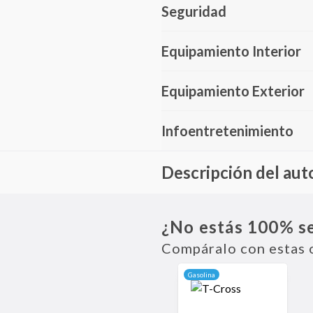
Seguridad
Equipamiento Interior
Equipamiento Exterior
Infoentretenimiento
Descripción del aut
El JETOUR X70 Plus es un SUV Me
moderno. Equipado con tecnologí
¿No estás 100% s
conectividad Bluetooth, garanti
X70 Plus incluye frenos ABS, con
Compáralo con estas 
espacios interiores y asientos 
potente permite un rendimiento
Gasolina