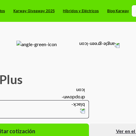
tos
Karway Giveaway 2025
Híbridos y Eléctricos
Blog Karway
Plus
itar cotización
Ver en e