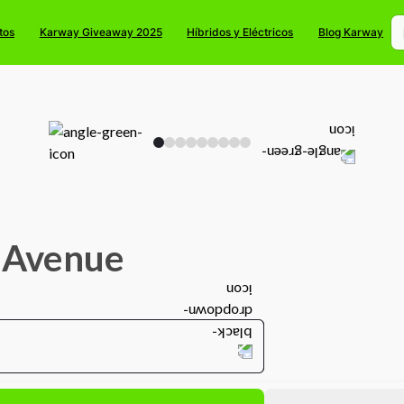
tos
Karway Giveaway 2025
Híbridos y Eléctricos
Blog Karway
 Avenue