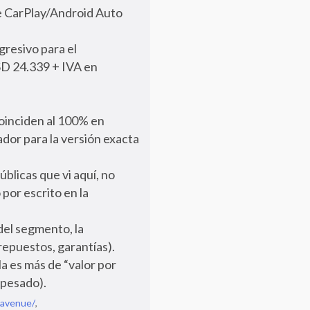
le CarPlay/Android Auto
gresivo para el
SD 24.339 + IVA en
coinciden al 100% en
ador para la versión exacta
blicas que vi aquí, no
 por escrito en la
del segmento, la
repuestos, garantías).
la es más de “valor por
o pesado).
-avenue/
,