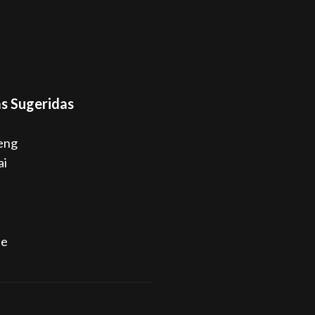
s Sugeridas
eng
ai
ne