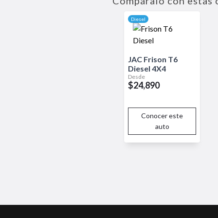
Compáralo con estas 
Diesel
JAC
Frison T6
Diesel
4X4
Desde
$24,890
Conocer este
auto