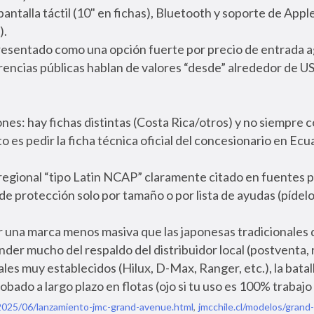
ntalla táctil (10" en fichas), Bluetooth y soporte de App
).
resentado como una opción fuerte por precio de entrada a
ncias públicas hablan de valores “desde” alrededor de U
ones: hay fichas distintas (Costa Rica/otros) y no siempre 
 es pedir la ficha técnica oficial del concesionario en Ecu
 regional “tipo Latin NCAP” claramente citado en fuentes pú
de protección solo por tamaño o por lista de ayudas (pídelo
r una marca menos masiva que las japonesas tradicionales 
er mucho del respaldo del distribuidor local (postventa, 
ales muy establecidos (Hilux, D-Max, Ranger, etc.), la batal
robado a largo plazo en flotas (ojo si tu uso es 100% trabaj
025/06/lanzamiento-jmc-grand-avenue.html
,
jmcchile.cl/modelos/grand