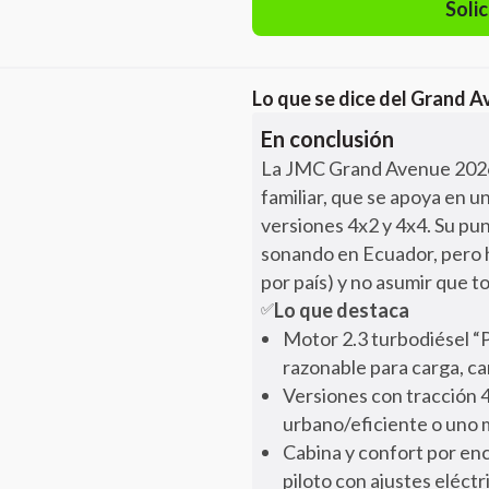
Solic
Lo que se dice del
Grand A
En conclusión
La JMC Grand Avenue 2026 
familiar, que se apoya en 
versiones 4x2 y 4x4. Su pu
sonando en Ecuador, pero h
por país) y no asumir que t
Lo que destaca
✅
Motor 2.3 turbodiésel “
razonable para carga, c
Versiones con tracción 4
urbano/eficiente o uno
Cabina y confort por enci
piloto con ajustes eléct