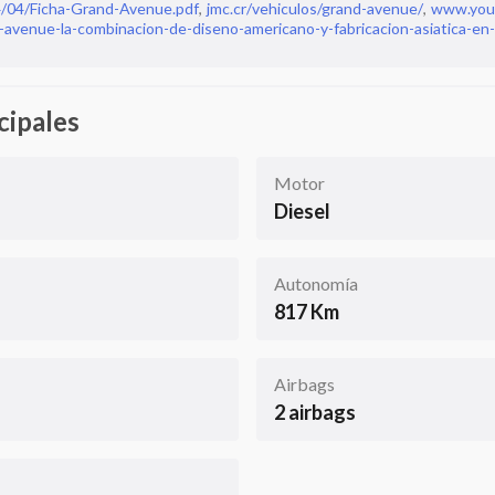
4/04/Ficha-Grand-Avenue.pdf
,
jmc.cr/vehiculos/grand-avenue/
,
www.you
venue-la-combinacion-de-diseno-americano-y-fabricacion-asiatica-en-
cipales
Motor
Diesel
Autonomía
817 Km
Airbags
2 airbags