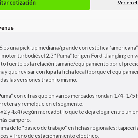
itar cotización
Ver en e
venue
es una pick-up mediana/grande con estética “americana” 
un motor turbodiésel 2.3 “Puma” (origen Ford–Jiangling en 
nto fuerte es la relación tamaño/equipamiento por el preci
ay que revisar con lupa la ficha local (porque el equipami
odas las versiones traen lo mismo.
Puma” con cifras que en varios mercados rondan 174–175 
arretera y remolque en el segmento.
x2 y 4x4 (según mercado), lo que te deja elegir entre un 
 más campero.
ma de lo “básico de trabajo” en fichas regionales: tapicerí
ricos y freno de estacionamiento eléctrico.