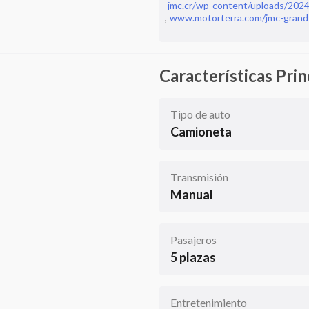
jmc.cr/wp-content/uploads/202
,
www.motorterra.com/jmc-grand-a
Características Prin
Tipo de auto
Camioneta
Transmisión
Manual
Pasajeros
5 plazas
Entretenimiento