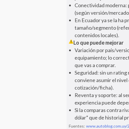
Conectividad moderna: pa
(según versión/mercado
En Ecuador ya se la ha p
tamaño/segmento (refere
contenidos locales).
Lo que puede mejorar
Variación por país/versi
equipamiento; lo correcto
que vas a comprar.
Seguridad: sin un rating
conviene asumir el nivel 
cotización/ficha).
Reventa y soporte: al se
experiencia puede depend
Si la comparas contra riv
dólar” que de historial p
Fuentes:
www.autoblog.com.uy/2