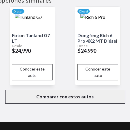
opciones similares
Diesel
Diesel
Foton
Tunland G7
Dongfeng
Rich 6
LT
Pro
4X2 MT Diésel
Desde
Desde
$24,990
$24,990
Conocer este
Conocer este
auto
auto
Comparar con estos autos