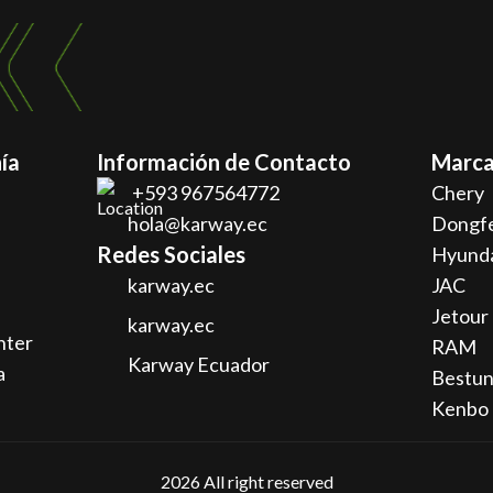
ía
Información de Contacto
Marca
+593 967564772
Chery
hola@karway.ec
Dongf
Redes Sociales
Hyund
karway.ec
JAC
Jetour
karway.ec
nter
RAM
Karway Ecuador
a
Bestu
Kenbo
2026
All right reserved