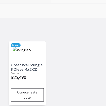
 tecnología práctica, es ideal
Diesel
Great Wall
Wingle
S
Diesel 4x2 CD
Desde
$25,490
Conocer este
auto