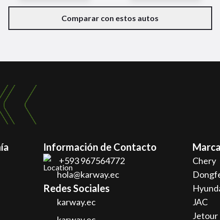
Comparar con estos autos
ía
Información de Contacto
Marca
+593 967564772
Chery
hola@karway.ec
Dongf
Redes Sociales
Hyund
karway.ec
JAC
Jetour
karway.ec