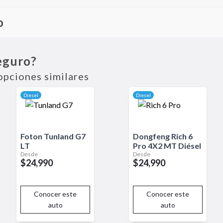
o
e, robusta y lista para el trabajo rudo. Equipada con tracción 4x4 y
recreativo.
eguro?
opciones similares
Diesel
Diesel
Foton
Tunland G7
Dongfeng
Rich 6
LT
Pro
4X2 MT Diésel
Desde
Desde
$24,990
$24,990
Conocer este
Conocer este
auto
auto