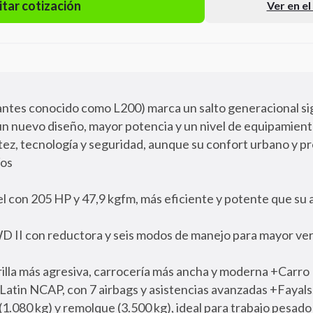
itar cotización
Ver en e
(antes conocido como L200) marca un salto generacional si
n nuevo diseño, mayor potencia y un nivel de equipamient
ez, tecnología y seguridad, aunque su confort urbano y pr
íos
el con 205 HP y 47,9 kgfm, más eficiente y potente que su
D II con reductora y seis modos de manejo para mayor vers
illa más agresiva, carrocería más ancha y moderna +Carro 
 Latin NCAP, con 7 airbags y asistencias avanzadas +Fayals
(1.080 kg) y remolque (3.500 kg), ideal para trabajo pesado