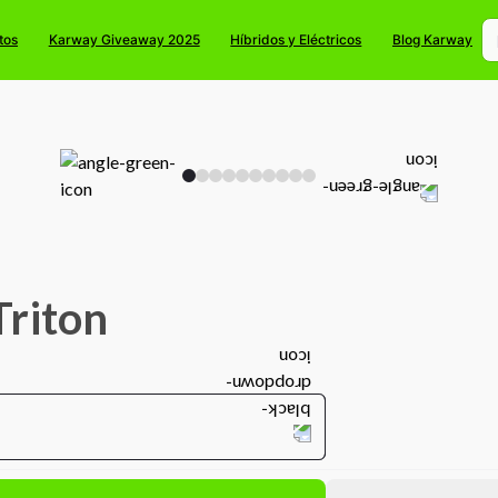
tos
Karway Giveaway 2025
Híbridos y Eléctricos
Blog Karway
Triton