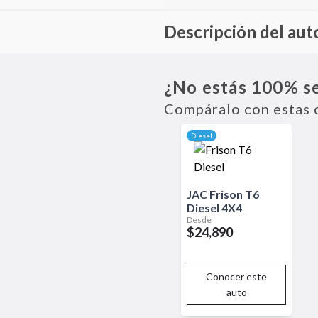
Descripción del aut
La Triton es una pickup confiabl
tanto para uso comercial como 
¿No estás 100% s
Compáralo con estas 
Diesel
JAC
Frison T6
Diesel
4X4
Desde
$24,890
Conocer este
auto