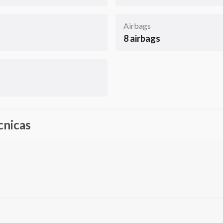
Airbags
8 airbags
cnicas