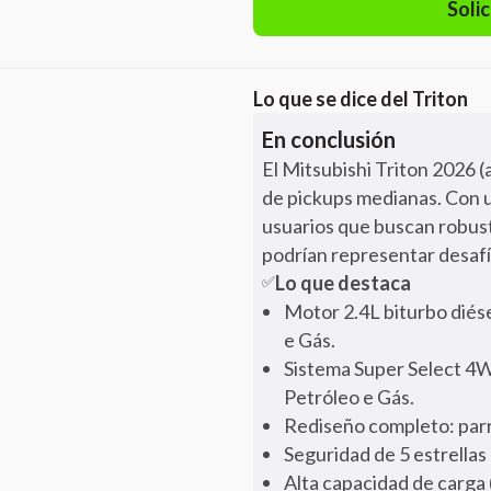
Solic
Lo que se dice del
Triton
En conclusión
El Mitsubishi Triton 2026 
de pickups medianas. Con u
usuarios que buscan robust
podrían representar desaf
Lo que destaca
✅
Motor 2.4L biturbo diés
e Gás.
Sistema Super Select 4W
Petróleo e Gás.
Rediseño completo: parr
Seguridad de 5 estrellas
Alta capacidad de carga 