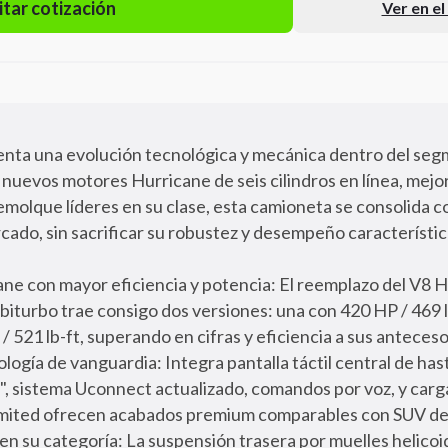
itar cotización
Ver en e
ta una evolución tecnológica y mecánica dentro del segme
 nuevos motores Hurricane de seis cilindros en línea, mejo
remolque líderes en su clase, esta camioneta se consolida 
cado, sin sacrificar su robustez y desempeño característic
e con mayor eficiencia y potencia: El reemplazo del V8 
iturbo trae consigo dos versiones: una con 420 HP / 469 lb
 521 lb-ft, superando en cifras y eficiencia a sus anteceso
ología de vanguardia: Integra pantalla táctil central de hast
5", sistema Uconnect actualizado, comandos por voz, y carga
mited ofrecen acabados premium comparables con SUV de 
en su categoría: La suspensión trasera por muelles helicoi