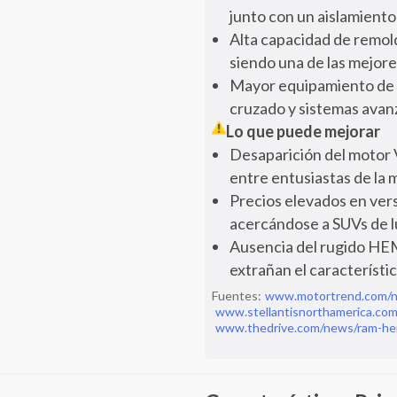
junto con un aislamient
Alta capacidad de remolq
siendo una de las mejor
Mayor equipamiento de s
cruzado y sistemas ava
Lo que puede mejorar
Desaparición del motor V
entre entusiastas de la 
Precios elevados en ver
acercándose a SUVs de l
Ausencia del rugido HEMI
extrañan el característi
Fuentes:
www.motortrend.com/n
www.stellantisnorthamerica.co
www.thedrive.com/news/ram-he