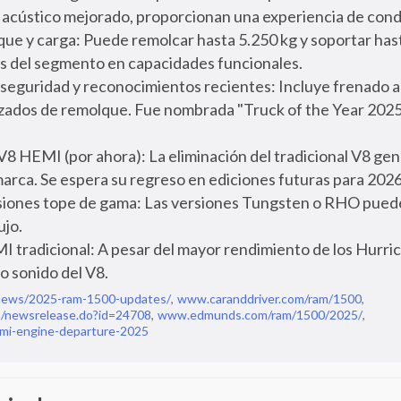
o acústico mejorado, proporcionan una experiencia de cond
ue y carga: Puede remolcar hasta 5.250 kg y soportar hasta
es del segmento en capacidades funcionales.
eguridad y reconocimientos recientes: Incluye frenado a
nzados de remolque. Fue nombrada "Truck of the Year 202
8 HEMI (por ahora): La eliminación del tradicional V8 gen
marca. Se espera su regreso en ediciones futuras para 2026
siones tope de gama: Las versiones Tungsten o RHO pued
ujo.
 tradicional: A pesar del mayor rendimiento de los Hurri
co sonido del V8.
ews/2025-ram-1500-updates/
,
www.caranddriver.com/ram/1500
,
m/newsrelease.do?id=24708
,
www.edmunds.com/ram/1500/2025/
,
mi-engine-departure-2025