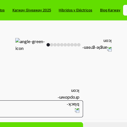
tos
Karway Giveaway 2025
Híbridos y Eléctricos
Blog Karway