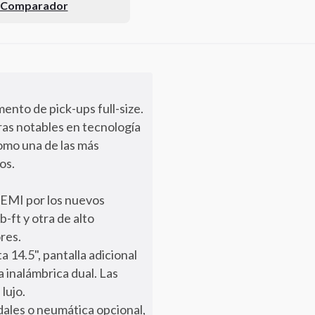
l Comparador
nto de pick-ups full-size.
ras notables en tecnología
como una de las más
os.
HEMI por los nuevos
-ft y otra de alto
res.
a 14.5", pantalla adicional
 inalámbrica dual. Las
lujo.
dales o neumática opcional,