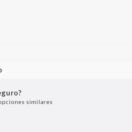
o
size con enfoque premium. Combina potencia bruta con acabados de
 confort y la tecnología.
eguro?
opciones similares