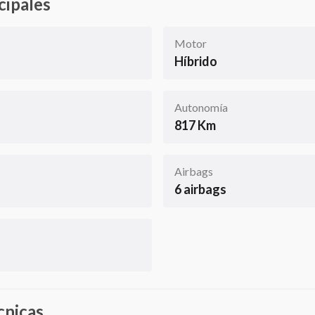
cipales
Motor
Híbrido
Autonomía
817 Km
Airbags
6 airbags
cnicas