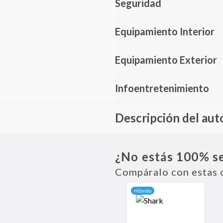
Seguridad
Equipamiento Interior
Equipamiento Exterior
Infoentretenimiento
Descripción del aut
La Ram 1500 es una pickup full-
necesitan fuerza sin renunciar al
¿No estás 100% s
Compáralo con estas 
Híbrido