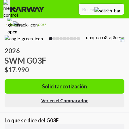
Inicio
G03F
2026
SWM G03F
$17,990
Solicitar cotización
Ver en el Comparador
Lo que se dice del
G03F