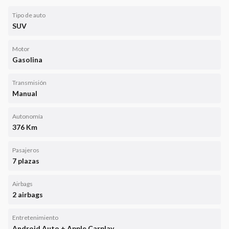
Tipo de auto
SUV
Motor
Gasolina
Transmisión
Manual
Autonomía
376 Km
Pasajeros
7 plazas
Airbags
2 airbags
Entretenimiento
Android Auto + Apple Carplay