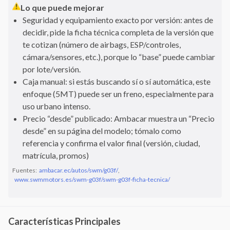
Lo que puede mejorar
Seguridad y equipamiento exacto por versión: antes de
decidir, pide la ficha técnica completa de la versión que
te cotizan (número de airbags, ESP/controles,
cámara/sensores, etc.), porque lo “base” puede cambiar
por lote/versión.
Caja manual: si estás buscando sí o sí automática, este
enfoque (5MT) puede ser un freno, especialmente para
uso urbano intenso.
Precio “desde” publicado: Ambacar muestra un “Precio
desde” en su página del modelo; tómalo como
referencia y confirma el valor final (versión, ciudad,
matrícula, promos)
Fuentes:
ambacar.ec/autos/swm/g03f/
,
www.swmmotors.es/swm-g03f/swm-g03f-ficha-tecnica/
Características Principales