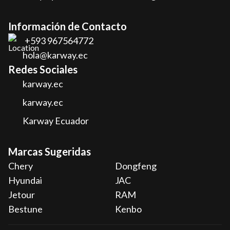
Información de Contacto
+593 967564772
hola@karway.ec
Redes Sociales
karway.ec
karway.ec
Karway Ecuador
Marcas Sugeridas
Chery
Dongfeng
Hyundai
JAC
Jetour
RAM
Bestune
Kenbo