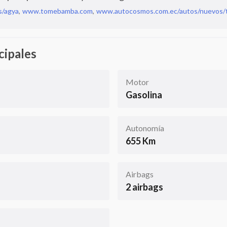
s/agya
,
www.tomebamba.com
,
www.autocosmos.com.ec/autos/nuevos/
cipales
Motor
Gasolina
Autonomía
655 Km
Airbags
2 airbags