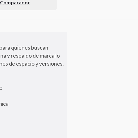
l Comparador
 para quienes buscan
na y respaldo de marca lo
nes de espacio y versiones.
te
mica