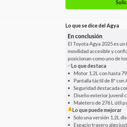
Solic
Lo que se dice del
Agya
En conclusión
El Toyota Agya 2025 es un 
movilidad accesible y conf
posicionan como uno de los
Lo que destaca
✅
Motor 1.2L con hasta 79
Pantalla táctil de 8″ co
Seguridad destacada co
Diseño exterior juvenil 
Maletero de 276 L útil pa
Lo que puede mejorar
Solo una versión 1.2L di
Espacio trasero algo jus