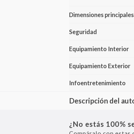
Dimensiones principales
Seguridad
Equipamiento Interior
Equipamiento Exterior
Infoentretenimiento
Descripción del aut
El Toyota Agya es un auto comp
modelo ofrece una experiencia d
¿No estás 100% s
eficiente, sistema de infoentret
ABS, airbags frontales y sistema
Compáralo con estas 