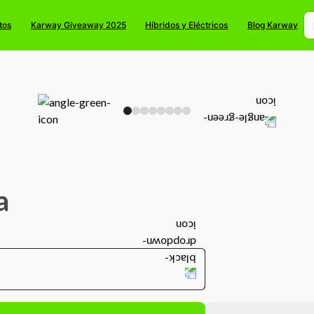
tos
Karway Giveaway 2025
Híbridos y Eléctricos
Blog Karway
a