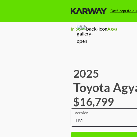
Catálogo de au
Inicio
Agya
2025
Toyota Agy
$16,799
Versión
TM