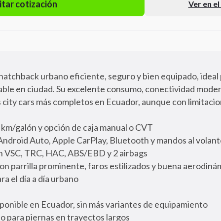
itar cotización
Ver en e
hatchback urbano eficiente, seguro y bien equipado, ideal
iable en ciudad. Su excelente consumo, conectividad moder
 city cars más completos en Ecuador, aunque con limitacio
 km/galón y opción de caja manual o CVT
n Android Auto, Apple CarPlay, Bluetooth y mandos al volan
n VSC, TRC, HAC, ABS/EBD y 2 airbags
con parrilla prominente, faros estilizados y buena aerodiná
ra el día a día urbano
sponible en Ecuador, sin más variantes de equipamiento
to para piernas en trayectos largos