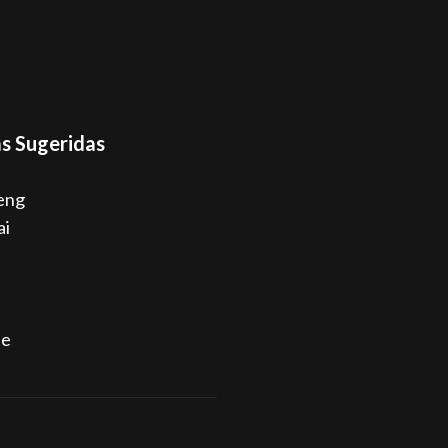
s Sugeridas
eng
ai
ne