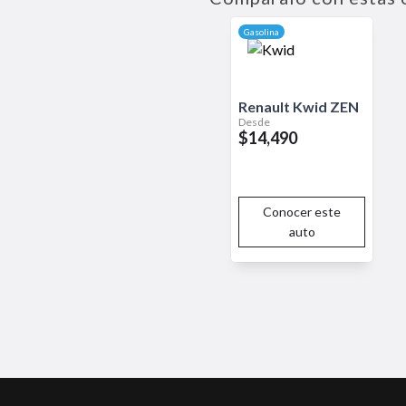
para quienes buscan un vehícul
perfecto para la vida urbana.
Gasolina
Renault
Kwid
ZEN
Desde
$14,490
Conocer este
auto