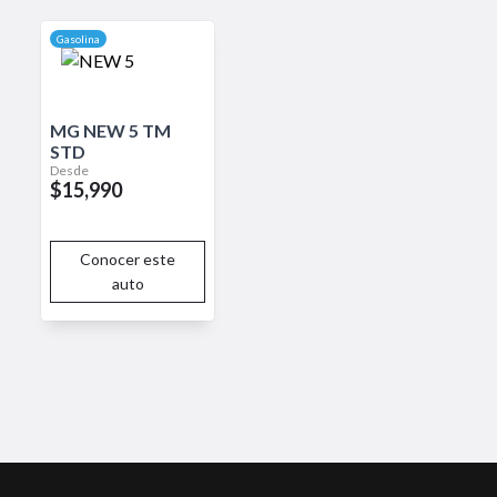
ustible con un diseño compacto,
Gasolina
MG
NEW 5
TM
STD
Desde
$15,990
Conocer este
auto