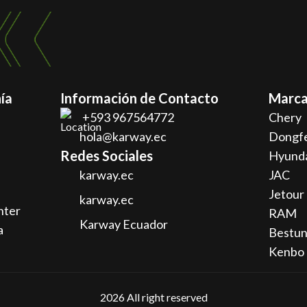
ía
Información de Contacto
Marca
+593 967564772
Chery
hola@karway.ec
Dongf
Redes Sociales
Hyund
karway.ec
JAC
Jetour
karway.ec
nter
RAM
Karway Ecuador
a
Bestu
Kenbo
2026
All right reserved