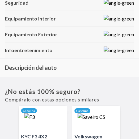
Seguridad
Equipamiento Interior
Equipamiento Exterior
Infoentretenimiento
Descripción del auto
La Saveiro Cabina Doble agrega versatilidad y espacio interior a la versión
utilitaria. Es perfecta para quienes necesitan transportar carga y pasajeros sin
complicarse con una camioneta grande.
¿No estás 100% seguro?
Compáralo con estas opciones similares
Gasolina
Gasolina
KYC
F3
4X2
Volkswagen