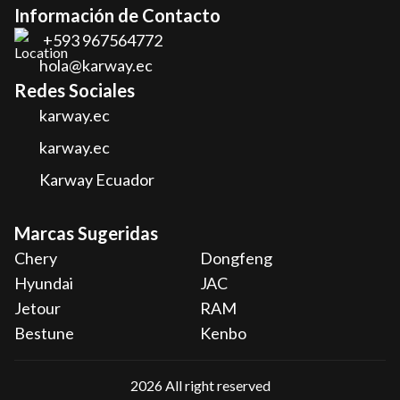
Información de Contacto
+593 967564772
hola@karway.ec
Redes Sociales
karway.ec
karway.ec
Karway Ecuador
Marcas Sugeridas
Chery
Dongfeng
Hyundai
JAC
Jetour
RAM
Bestune
Kenbo
2026
All right reserved