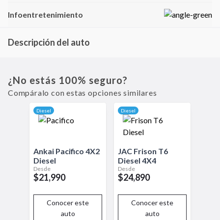
Infoentretenimiento
Descripción del auto
La Heavy Duty es una pickup orientada al trabajo pesado. Con estructura
reforzada, buena capacidad de carga y tracción integral, se adapta a
condiciones duras, siendo una aliada confiable para faenas exigentes.
¿No estás 100% seguro?
Compáralo con estas opciones similares
Diesel
Diesel
Ankai
Pacifico
4X2
JAC
Frison T6
Diesel
Diesel
4X4
Desde
Desde
$21,990
$24,890
Conocer este
Conocer este
auto
auto