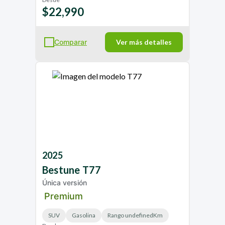
$22,990
Comparar
Ver más detalles
2025
Bestune
T77
Única versión
Premium
SUV
Gasolina
Rango undefinedKm