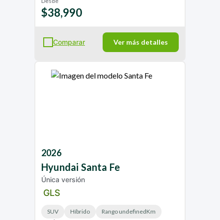
Desde
$38,990
Comparar
Ver más detalles
2026
Hyundai
Santa Fe
Única versión
GLS
SUV
Híbrido
Rango undefinedKm