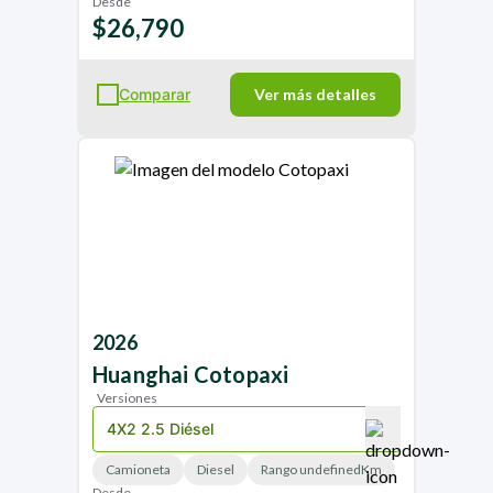
Desde
$26,790
Comparar
Ver más detalles
2026
Huanghai
Cotopaxi
Versiones
Camioneta
Diesel
Rango undefinedKm
Desde