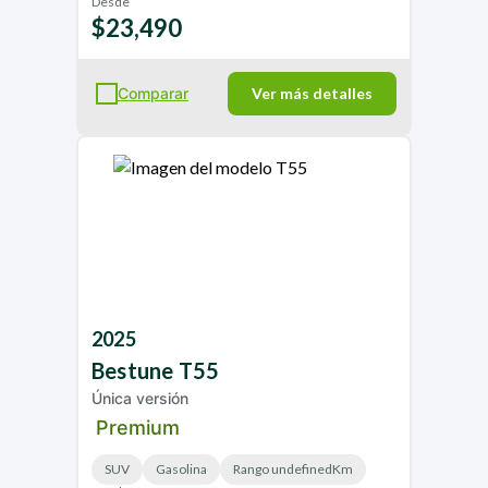
Desde
$23,490
Comparar
Ver más detalles
2025
Bestune
T55
Única versión
Premium
SUV
Gasolina
Rango undefinedKm