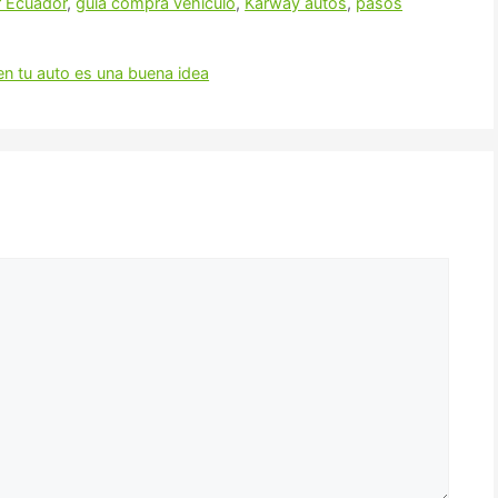
r Ecuador
,
guía compra vehículo
,
Karway autos
,
pasos
 en tu auto es una buena idea