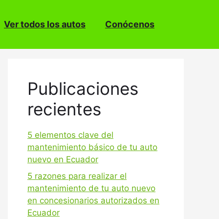
Ver todos los autos
Conócenos
Publicaciones
recientes
5 elementos clave del
mantenimiento básico de tu auto
nuevo en Ecuador
5 razones para realizar el
mantenimiento de tu auto nuevo
en concesionarios autorizados en
Ecuador