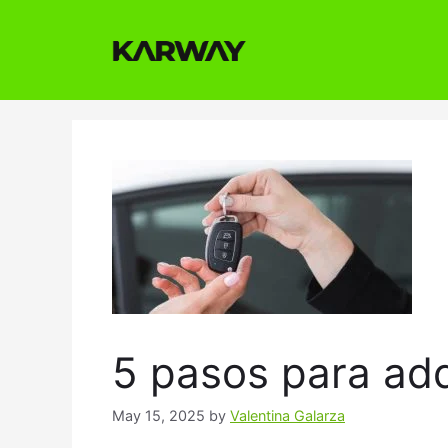
Skip
to
content
5 pasos para adq
May 15, 2025
by
Valentina Galarza