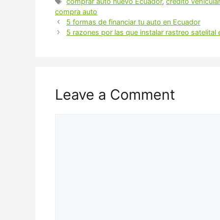
Tags
comprar auto nuevo Ecuador
,
crédito vehicula
compra auto
5 formas de financiar tu auto en Ecuador
5 razones por las que instalar rastreo satelital
Leave a Comment
Comment