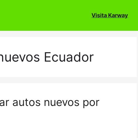
Visita Karway
nuevos Ecuador
ar autos nuevos por