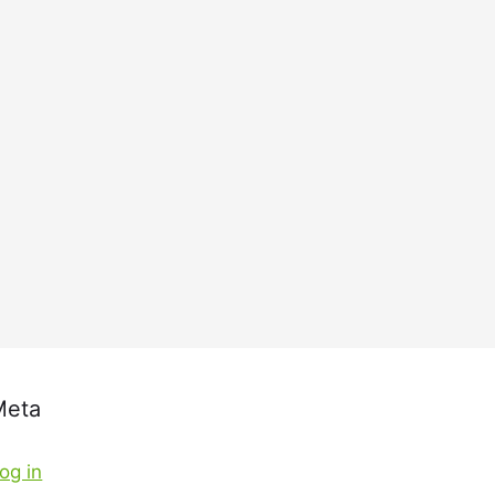
Meta
og in