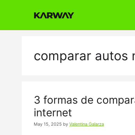
Skip
to
content
comparar autos 
3 formas de compar
internet
May 15, 2025
by
Valentina Galarza