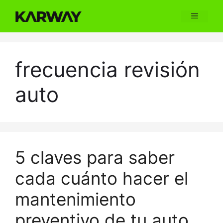
Skip
Menu
to
content
frecuencia revisión
auto
5 claves para saber
cada cuánto hacer el
mantenimiento
preventivo de tu auto